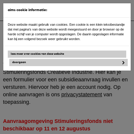
Toggle
aims cookie informatie:
navigat
Ga
Deze website maakt gebruik van cookies. Een cookie is een klein tekstbestandje
naar
dat met pagina's van deze website wordt meegestuurd en door je browser op de
de
harde schijf van je computer wordt opgeslagen. De daarin opgeslagen informatie
inhoud
aanmelden / login
kan bij een volgend bezoek weer gebruikt worden.
lees meer over cookies van deze website
doorgaan
Welkom bij online aanvragen van het
Stimuleringsfonds Creatieve Industrie. Hier kan je
een formulier voor een subsidieaanvraag invullen en
versturen. Hiervoor heb je een account nodig. Op
online aanvragen is ons
privacystatement
van
toepassing.
Aanvraagomgeving Stimuleringsfonds niet
beschikbaar op 11 en 12 augustus