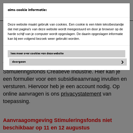
Toggle
aims cookie informatie:
navigat
Ga
Deze website maakt gebruik van cookies. Een cookie is een klein tekstbestandje
naar
dat met pagina's van deze website wordt meegestuurd en door je browser op de
de
harde schijf van je computer wordt opgeslagen. De daarin opgeslagen informatie
inhoud
aanmelden / login
kan bij een volgend bezoek weer gebruikt worden.
lees meer over cookies van deze website
doorgaan
Welkom bij online aanvragen van het
Stimuleringsfonds Creatieve Industrie. Hier kan je
een formulier voor een subsidieaanvraag invullen en
versturen. Hiervoor heb je een account nodig. Op
online aanvragen is ons
privacystatement
van
toepassing.
Aanvraagomgeving Stimuleringsfonds niet
beschikbaar op 11 en 12 augustus