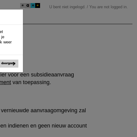
a
a
a
a
U bent niet ingelogd. / You are not logged in.
et
 je
ek weer
doorgaan
lier voor een subsidieaanvraag
ement
van toepassing.
e vernieuwde aanvraagomgeving zal
gen indienen en geen nieuw account