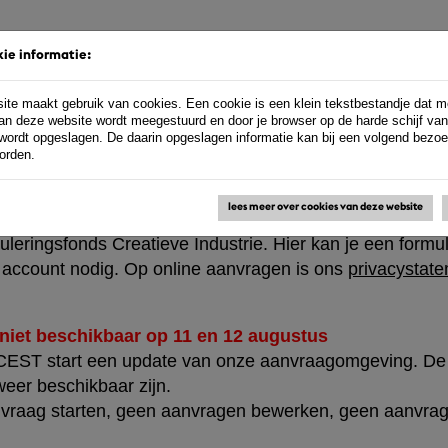
ie informatie:
ite maakt gebruik van cookies. Een cookie is een klein tekstbestandje dat m
an deze website wordt meegestuurd en door je browser op de harde schijf van
n
wordt opgeslagen. De daarin opgeslagen informatie kan bij een volgend bezo
orden.
lees meer over cookies van deze website
leringsfonds Creatieve Industrie. Hier kan je een formu
n account nodig. Op online aanvragen is ons
privacystat
iet beschikbaar op 11 en 12 augustus
 CEST start een update van onze aanvraagomgeving. D
er beschikbaar zijn.
nvraag starten, geen aanvragen bewerken, geen aanvra