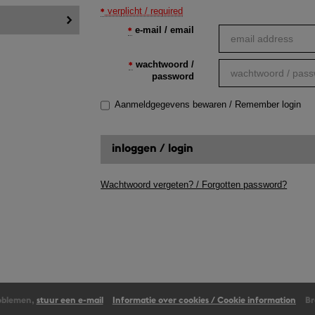
verplicht / required
e-mail / email
wachtwoord /
password
Aanmeldgegevens bewaren / Remember login
Wachtwoord vergeten? / Forgotten password?
roblemen,
stuur een e-mail
Informatie over cookies / Cookie information
Br