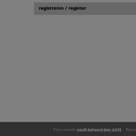
Deze website
wordt beheerd door AIMS
Bij p