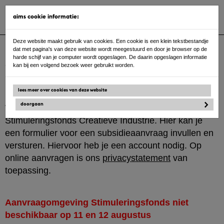
Toggle
aims cookie informatie:
navigat
Ga
Deze website maakt gebruik van cookies. Een cookie is een klein tekstbestandje
naar
dat met pagina's van deze website wordt meegestuurd en door je browser op de
de
harde schijf van je computer wordt opgeslagen. De daarin opgeslagen informatie
inhoud
aanmelden / login
kan bij een volgend bezoek weer gebruikt worden.
lees meer over cookies van deze website
doorgaan
Welkom bij online aanvragen van het
Stimuleringsfonds Creatieve Industrie. Hier kan je
een formulier voor een subsidieaanvraag invullen en
versturen. Hiervoor heb je een account nodig. Op
online aanvragen is ons
privacystatement
van
toepassing.
Aanvraagomgeving Stimuleringsfonds niet
beschikbaar op 11 en 12 augustus