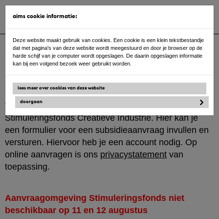
Toggle
aims cookie informatie:
navigat
Ga
Deze website maakt gebruik van cookies. Een cookie is een klein tekstbestandje
naar
dat met pagina's van deze website wordt meegestuurd en door je browser op de
de
harde schijf van je computer wordt opgeslagen. De daarin opgeslagen informatie
inhoud
aanmelden / login
kan bij een volgend bezoek weer gebruikt worden.
lees meer over cookies van deze website
doorgaan
Welkom bij online aanvragen van het
Stimuleringsfonds Creatieve Industrie. Hier kan je
een formulier voor een subsidieaanvraag invullen en
versturen. Hiervoor heb je een account nodig. Op
online aanvragen is ons
privacystatement
van
toepassing.
Aanvraagomgeving Stimuleringsfonds niet
beschikbaar op 11 en 12 augustus