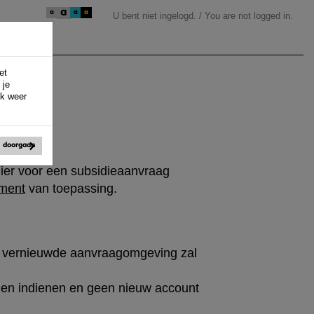
a
a
a
a
U bent niet ingelogd. / You are not logged in.
et
 je
ek weer
doorgaan
lier voor een subsidieaanvraag
ement
van toepassing.
e vernieuwde aanvraagomgeving zal
gen indienen en geen nieuw account