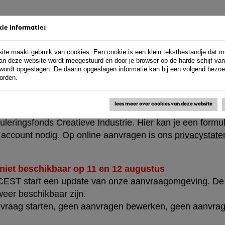
ie informatie:
ite maakt gebruik van cookies. Een cookie is een klein tekstbestandje dat m
an deze website wordt meegestuurd en door je browser op de harde schijf van
n
wordt opgeslagen. De daarin opgeslagen informatie kan bij een volgend bezo
orden.
lees meer over cookies van deze website
leringsfonds Creatieve Industrie. Hier kan je een formu
n account nodig. Op online aanvragen is ons
privacystat
iet beschikbaar op 11 en 12 augustus
 CEST start een update van onze aanvraagomgeving. D
er beschikbaar zijn.
nvraag starten, geen aanvragen bewerken, geen aanvra