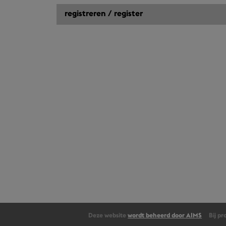
Deze website
wordt beheerd door AIMS
Bij p