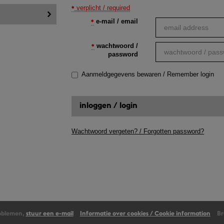
verplicht / required
e-mail / email
wachtwoord /
password
Aanmeldgegevens bewaren / Remember login
Wachtwoord vergeten? / Forgotten password?
roblemen,
stuur een e-mail
Informatie over cookies / Cookie information
Br