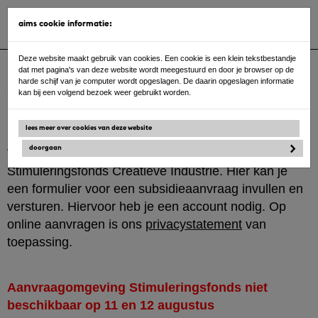
Toggle
aims cookie informatie:
navigat
Ga
Deze website maakt gebruik van cookies. Een cookie is een klein tekstbestandje
naar
dat met pagina's van deze website wordt meegestuurd en door je browser op de
de
harde schijf van je computer wordt opgeslagen. De daarin opgeslagen informatie
inhoud
aanmelden / login
kan bij een volgend bezoek weer gebruikt worden.
lees meer over cookies van deze website
doorgaan
Welkom bij online aanvragen van het
Stimuleringsfonds Creatieve Industrie. Hier kan je
een formulier voor een subsidieaanvraag invullen en
versturen. Hiervoor heb je een account nodig. Op
online aanvragen is ons
privacystatement
van
toepassing.
Aanvraagomgeving Stimuleringsfonds niet
beschikbaar op 11 en 12 augustus